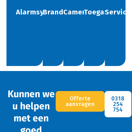
Alarmsystemen
Brandbeveiliging
Camerabeveiliging
Toegangscont
Service
Kunnen we
Offerte
0318
u helpen
aanvragen
254
754
met een
goed