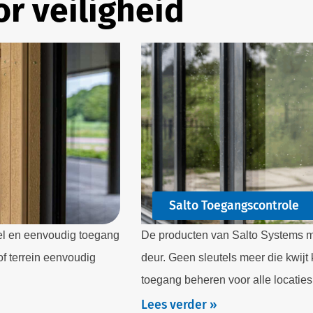
r veiligheid
Salto Toegangscontrole
el en eenvoudig toegang
De producten van Salto Systems m
f terrein eenvoudig
deur. Geen sleutels meer die kwij
toegang beheren voor alle locaties
Lees verder »