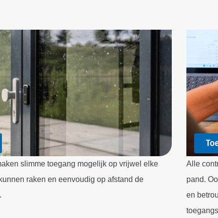
To
aken slimme toegang mogelijk op vrijwel elke
Alle cont
t kunnen raken en eenvoudig op afstand de
pand. Oo
.
en betro
toegangs