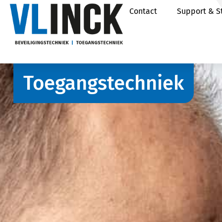
Vacatures
Over ons
Contact
Support & S
Toegangstechniek