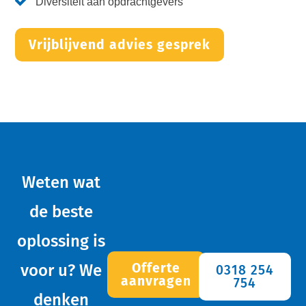
Diversiteit aan opdrachtgevers
Vrijblijvend advies gesprek
Weten wat
de beste
oplossing is
Offerte
voor u? We
0318 254
aanvragen
754
denken