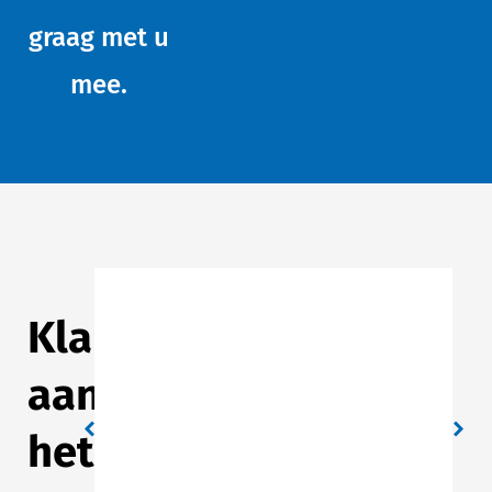
graag met u
mee.
We zijn zeer tevreden over de
Klanten
geïnstalleerde oplossing.
Complimenten voor de nette
aan
montage. In de toekomst zullen we
zeker weer bij Vlinck aankloppen.
het
Jan Lekkerkerker