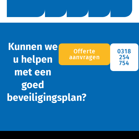
Kunnen we
Offerte
0318
u helpen
aanvragen
254
754
met een
goed
beveiligingsplan?