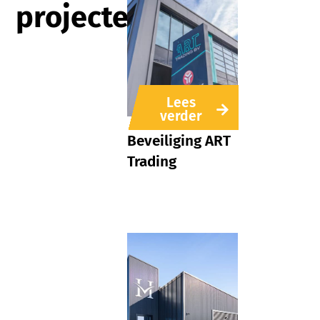
projecten
Lees
verder
Beveiliging ART
Trading