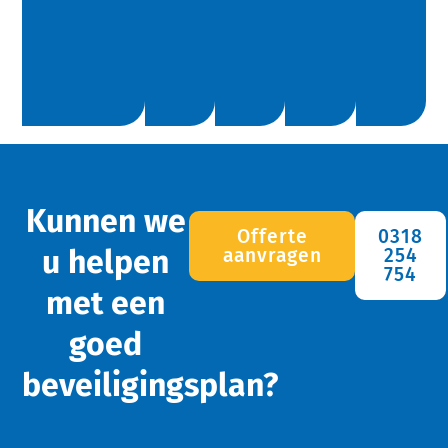
Kunnen we
Offerte
0318
u helpen
aanvragen
254
754
met een
goed
beveiligingsplan?