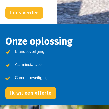
Lees verder
Onze oplossing
Brandbeveiliging
Alarminstallatie
Camerabeveiliging
Ik wil een offerte