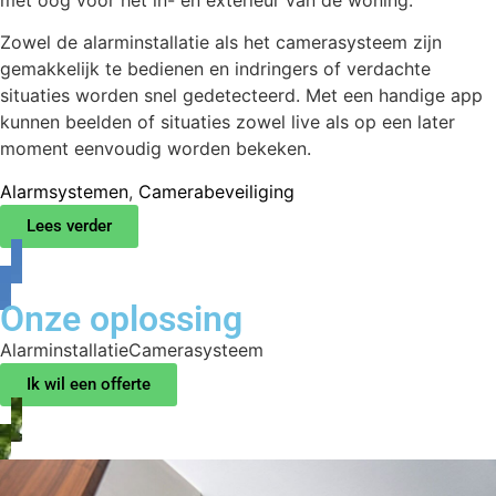
geïnstalleerd. De diverse producten zijn slim geïntegreerd
met oog voor het in- en exterieur van de woning.
Zowel de alarminstallatie als het camerasysteem zijn
gemakkelijk te bedienen en indringers of verdachte
situaties worden snel gedetecteerd. Met een handige app
kunnen beelden of situaties zowel live als op een later
moment eenvoudig worden bekeken.
Alarmsystemen
,
Camerabeveiliging
Lees verder
Onze oplossing
Alarminstallatie
Camerasysteem
Ik wil een offerte